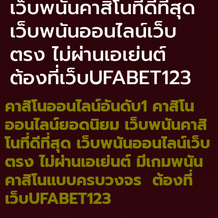
เว็บพนันคาสิโนที่ดีที่สุด
เว็บพนันออนไลน์เว็บ
ตรง ไม่ผ่านเอเย่นต์
ต้องที่เว็บUFABET123
คาสิโนออนไลน์อันดับ1 คาสิโน
ออนไลน์ยอดนิยม เว็บพนันคาสิ
โนที่ดีที่สุด เว็บพนันออนไลน์เว็บ
ตรง ไม่ผ่านเอเย่นต์ มีเกมพนัน
คาสิโนแบบครบวงจร ต้องที่
เว็บUFABET123