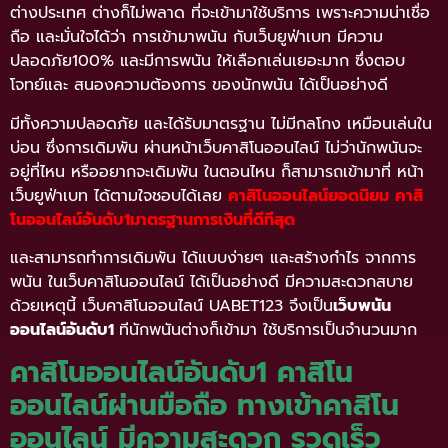
ต่างประเทศ ต่างก็ไม่พลาด ที่จะเข้ามาใช้บริการ เพราะความน่าเชื่อ
ถือ และมั่นใจได้ว่า การเข้ามาพนัน กับเว็บยูฟ่าเบท มีความ
ปลอดภัย100% และมีการพนัน ให้เลือกเล่นเยอะมาก ซึ่งตอบ
โจทย์และ สนองความต้องการ ของนักพนัน ได้เป็นอย่างดี
มีทั้งความปลอดภัย และได้รับมาตรฐาน ไม่มีกลโกง เหมือนเล่นใน
บ่อน ซึ่งการเดิมพัน ผ่านหน้าเว็บคาสิโนออนไลน์ ไม่ว่านักพนันจะ
อยู่ที่ไหน หรืออยากจะเดิมพัน ในตอนไหน ก็สามารถเข้ามาที่ หน้า
เว็บยูฟ่าเบท ได้ตามใจชอบได้เลย
คาสิโนออนไลน์ยอดนิยม
คาสิ
โนออนไลน์อันดับ1มาตรฐานการเงินที่ดีทีสุด
และสามารถทำการเดิมพัน ได้แบบง่ายๆ และสร้างกำไร จากการ
พนัน ในเว็บคาสิโนออนไลน์ ได้เป็นอย่างดี มีความสะดวกสบาย
ด้วยเหตุนี้ เว็บคาสิโนออนไลน์ UABET123 จึงเป็น
เว็บพนัน
ออนไลน์อันดับ1
ทีนักพนันต่างก็เข้ามา ใช้บริการเป็นจำนวนมาก
คาสิโนออนไลน์อันดับ1 คาสิโน
ออนไลน์ผ่านมือถือ ทางเข้าคาสิโน
ออนไลน์ มีความสะดวก รวดเร็ว