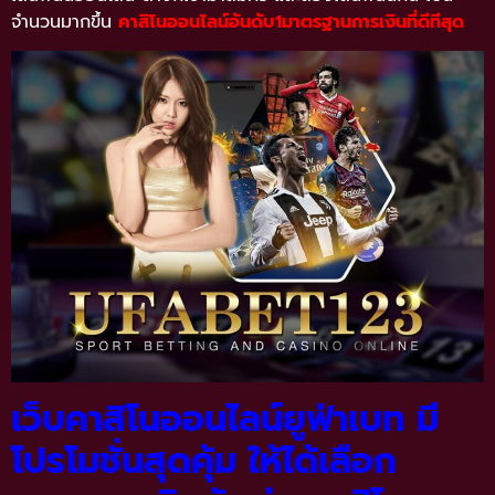
จำนวนมากขึ้น
คาสิโนออนไลน์อันดับ1มาตรฐานการเงินที่ดีทีสุด
เว็บคาสิโนออนไลน์ยูฟ่าเบท มี
โปรโมชั่นสุดคุ้ม ให้ได้เลือก