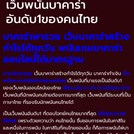
เว็บพนันบาคาร่า
อันดับ1ของคนไทย
บาคาร่าพารวย เว็บบาคาร่าสร้าง
กำไรได้ทุกวัน พนันเกมบาคาร่า
ออนไลน์ได้มาตรฐาน
บาคาร่าพารวย
เว็บบาคาร่าสร้างกำไรได้ทุกวัน บาคาร่าทำเงิน
เว็บ
พนันบาคาร่าอันดับ1ของคนไทย
เว็บพนันที่มาแรงเป็นอันดับ1
ของเว็บพนันออนไลน์ของไทย
มีใคร เล่น บา ค่า ร่า แล้วรวย บ้าง
เว็บพนันที่นักพนันคนไทยต้องการมากที่สุด เว็บพนันที่มีระบบที่เป็น
ภาษาไทย ที่รองรับนักพนันคนไทยได้
เป็นเว็บพนันอันดับ1 ที่ตอบโจทย์คนไทยมากที่สุด
วิธีเล่นบาคาร่า
มือใหม่
เพราะด้วยความว่า คนไทยนั้น ชื่นชอบการพนันในคาสิโน
และหนึ่งในการพนัน ในคาสิโนที่คนไทยชอบนั้น ก็คือการพนันไพ่บา