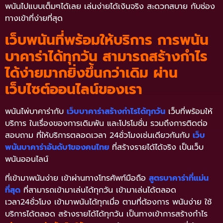
พนันไปแบบเต็มๆได้เลย เล่นง่ายได้เงินจริง สะดวกสบาย กับช่อง
ทางเข้าที่ง่ายที่สุด
เว็บพนันที่พร้อมให้บริการ การพนัน
บาคาร่าได้ทุกวัน สามารถสร้างกำไร
ได้ง่ายมากยิ่งขึ้นกว่าเดิม ผ่าน
เว็บไซต์ออนไลน์ของเรา
พนันไพ่บาคาร่ากับ
เว็บบาคาร่าสร้างกำไรได้ทุกวัน
เว็บที่พร้อมให้
บริการ ในเรื่องของการเดิมพัน และโปรโมชั่น รวมถึงการติดต่อ
สอบถาม ที่ให้บริการตลอดเวลา 24ชั่วโมงเช่นเดียวกันกับ
เว็บ
พนันบาคาร่าอันดับ1ของคนไทย
ที่สร้างรายได้ได้จริง เป็นเว็บ
พนันออนไลน์
ที่เข้ามาพนันง่าย เข้าผ่านทางโทรศัพท์มือถือ
สูตรบาคาร่าที่แม่น
ที่สุด
ที่สามารถเข้ามาเล่นได้ทุกวัน เข้ามาเล่นได้ตลอด
เวลา24ชั่วโมง เข้ามาพนันได้ทุกเมื่อ ตามที่ต้องการ พนันง่าย ใช้
บริการได้ตลอด สร้างรายได้ได้ทุกวัน เป็นทางเข้าการสร้างกำไร