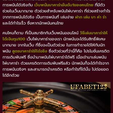
การพนันได้จริงกับ
เว็บพนันบาคาร่าอันดับ1ของคนไทย
ที่มีตัว
ช่วยในเว็บมากมาย ตัวช่วยสำหรับพนันไพ่บาคาร่า ที่ช่วยสร้างกำไร
จากการพนันได้จริง เป็นการพนันที่ เล่นง่าย
ฝาก เล่น บา ค่า ร่า
และได้กำไรเร็ว ซึ่งหากนักพนันคนไทย
คนไหนก็ตาม ที่เป็นสมาชิกกับเว็บพนันออนไลน์
วิธีเล่นบาคาร่าให้
ได้เงินทุน100
เว็บไพ่บาคาร่าของเรา นักพนันจะได้รับสิทธิ์พิเศษ
มากมาย จากในเว็บ ที่ซึ่งจะเป็นตัวช่วย ในการทำรายได้ให้กับนัก
พนัน
สูตรบาคาร่าใช้ได้จริง
ซึ่งตัวช่วยที่ว่านี้ก็คือ โปรโมชั่นเครดิต
การเดิมพันฟรี ซึ่งนำมาพนันไพ่บาคาร่าได้ฟรี เมื่อเข้ามาเล่นพนัน
ไพ่บาคาร่า ด้วยเครดิตการเดิมพันฟรีแล้ว นักพนันก็จะได้กำไรจาก
การพนันจริงๆ และสามารถนำเครดิต หรือกำไรที่ได้นั้น ไปต่อยอด
ได้อีกด้วย