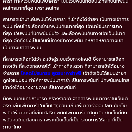
คาร่า ทำให้เว็บพนันไพ่บาคาร่า เป็นเว็บพนันที่ตอบโจทย์กับนักพนัน
คนไทยมากที่สุด เพราะคนไทย
สามารถเข้ามาเล่นพนันไพ่บาคาร่า ที่เข้าถึงได่ง่ายๆ เป็นทางเข้าการ
พนัน ที่คนไทยเลือกเข้ามาพนันกันมากที่สุด เข้ามาใช้บริการมาก
ที่สุด เว็บพนันที่นักพนันมั่นใจ และเลือกพนันกับทางเข้าเว็บนี้มาก
ที่สุด อีกทั้งยังเป็นเว็บที่มีทางเข้าการพนัน ที่หลากหลายทางเข้า
เป็นทางเข้าการพนัน
ที่สามารถเลือกได้ว่า จะเข้าสู่ระบบเว็บทางไหนดี ซึ่งสามารถเลือก
ทางเข้า ที่สะดวกสบายได้ เข้าทางที่สะดวก ที่สามารถเข้าได้อย่าง
ง่ายดาย
โหลดโปรแกรม สูตรบาคาร่าฟรี
เข้าถึงเว็บได้แบบง่ายๆ
ถูกใจแน่นอน ทำให้การพนันบาคาร่า เป็นการพนันที่ นักพนันคนไทย
เข้าถึงได้อย่างง่ายดาย เป็นการพนันที่
นักพนันคนไทยสามารถ สร้างรายได้ จากการพนันบาคาร่าในเว็บได้
จริง เล่นไพ่บาคาร่าในเว็บได้ทุกวัน เล่นไพ่บาคาร่าออนไลน์ กับเว็บ
พนันไพ่บาคาร่าที่เล่นได้จริง พนันไพ่บาคาร่า ได้ทุกวัน กับเว็บที่นัก
พนันคนไทยต้องการ เพราะเป็นเว็บที่เป็น ระบบการใช้งาน ที่เป็น
ภาษาไทย