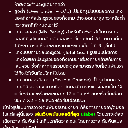
ฝ่ายใดจะทำประตูได้มากกว่า
สูงต่ำ (Over Under – O/U) เป็นอีกรูปแบบของการแทง
บอลที่อาศัยประตูรวมของทั้งเกม ว่าจะออกมาสูงกว่าหรือต่ำ
กว่าราคาที่กำหนดเอาไว้
แทงบอลชุด (Mix Parley) สำหรับมิกซ์พาเล่เป็นการแทง
บอลที่มีรูปแบบคล้ายกับบอลชุด ที่เล่นกันทั่วไป แต่ต่างที่ใน
1 บิลสามารถเลือกหลายราคาและแทงขั้นต่ำที่ 3 คู่ขึ้นไป
แทงแบบทายผลประตูรวม (Total Goal) รูปแบบนี้ใช้การ
แทงโดยเอาประตูรวมของทั้งเกมมาเสี่ยงทายคล้ายกับการ
เล่นหวย ซึ่งถ้าหากผลรวมประตูออกมาตรงกับที่เดิมพันเอา
ไว้ก็จะได้เงินก้อนใหญ่ไปเลย
แทงแบบสองโอกาส (Double Chance) เป็นรูปแบบการ
แทงที่มีโอกาสชนะมากที่สุด โดยจะมีตารางแบ่งออกเป็น 1X
= ที่เหย้าชนะหรือผลเสมอ / 12 = ทีมเหล้าชนะหรือทีมเยือน
ชนะ / X2 = ผลเสมอหรือทีมเยือนชนะ
เข้าใจรูปแบบการวางเดิมพันอธิบายง่ายๆ ก็คือการทายผลฟุตบอล
ในแต่ละคู่นั่นเอง
เล่นเว็บพนันบอลดีที่สุด
ufabet
โดยเราจะต้อง
เลือกวางเดิมพันให้แก่ทีมเราคิดว่าจะชนะ โดยการวางเดิมพันแบ่ง