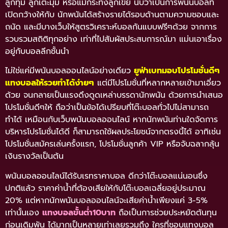
ลูกทุ่ม ลูกเตะมุม หรือแม้กระทั้งลูกเขี่ย นับว่าเป็นการพนันบอลที่
เปิดกว้างให้กับ นักพนันได้สร้างรายได้รอบด้านตามความชอบและ
ถนัด และมีบางเว็บให้สูตรวิเคราะห์บอลกันแบบฟรีๆด้วย จากการ
รวบรวมสถิติทุกอย่าง เท่าที่ไปสัมผัสประสบการณ์มา แม่นเอาเรื่อง
อยู่กับบอลลีกชั้นนำ
ไม่ใช่แค่มีพนันบอลออนไลน์อย่างเดียว
ยูฟ่าเบทมอบโปรโมชั่นดีๆ
แทงบอลให้รวยทำได้ง่ายๆ
แต่มีโปรโมชั่นที่หลากหลายเข้ามาเอี่ยว
ด้วย จนกลายเป็นแรงดึงดูดเหล่าบรรดานักพนัน ด้วยการนำเสนอ
โปรโมชั่นดีๆให้ ถือว่าเป็นข้อได้เปรียบที่โต๊ะบอลทั่วไปไม่สามารถ
ทำได้ เหมือนกับเว็บพนันบอลออนไลน์ หากนักพนันท่านใดจัดการ
บริหารโปรโมชั่นได้ดี ก็สามารถใช้ผลประโยชน์จากตรงนี้ได้ อาทิเช่น
โปรโมชั่นสมัครเล่นครั้งแรก, โปรโมชั่นลูกค้า VIP หรือจับฉลากลุ้น
เงินรางวัลเป็นต้น
พนันบอลออนไลน์ได้รับเรทราคาบอล ดีกว่าโต๊ะบอลแน่นอนซึ่ง
ปกติแล้ว ราคาค่าน้ำที่ต้องเสียให้กับโต๊ะบอลเฉลี่ยอยู่ประมาณ
20% แต่หากนักพนันบอลออนไลน์จะเสียค่าน้ำเพียงแค่ 3-5%
เท่านั้นเอง
แทงบอลขั้นต่ำ10บาท
ถือเป็นการช่วยประหยัดต้นทุน
ก่อนเดิมพัน ได้มากเป็นหลายเท่าเลยรวมถึง ใครที่ชอบแทงบอล