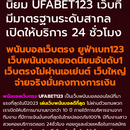
นิยม UFABET123 เว็บที่
มีมาตรฐานระดับสากล
เปิดให้บริการ 24 ชั่วโมง
พนันบอลเว็บตรง ยูฟ่าเบท123
เว็บพนันบอลยอดนิยมอันดับ1
เว็บตรงไม่ผ่านเอเย่นต์ เว็บใหญ่
จ่ายจริงมั่นคงทางการเงิน
พนันบอลเว็บตรง
UFABET123
เป็นเว็บพนันบอลออนไลน์ที่มา
แรงที่สุดในปี2023
เล่นเว็บพนันบอลดีที่สุด
ไม่ผ่านตัวแทนพวก
เราเปิดให้บริการมานานยาวกว่า 10 ปี ภายใต้การบริหารงานจาก
ทีมงาน ที่มีการเงินมั่นคงที่สุดในไทยปลอดภัย100% มีทีมงานสาว
สวยคอยบริการตลอด 24ชั่วโมง คอยดูและช่วยเหลือในการสมัคร