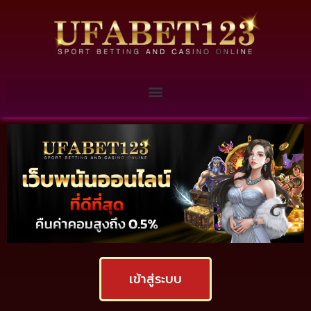
เข้าสู่ระบบ