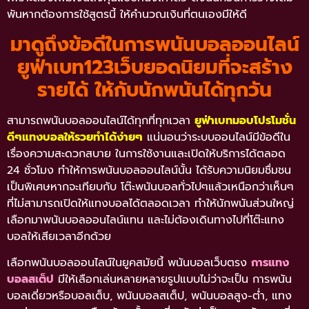
พันหากต้องการใช้สูตรนี้ ให้คำนวณเงินที่ตนเองมีให้ดี
มาดูถึงข้อดีในการพนันบอลออนไลน์
ยูฟ่าเบท123เว็บยอดนิยมที่จะสร้าง
รายได้ ให้กับนักพนันได้ทุกวัน
สามารถพนันบอลออนไลน์ได้ทุกที่ทุกเวลา
ยูฟ่าเบทมอบโปรโมชั่น
ดีๆแทงบอลให้รวยทำได้ง่ายๆ
แน่นอนว่าระบบออนไลน์มีข้อดีใน
เรื่องความสะดวกสบาย ในการใช้งานและเปิดให้บริการได้ตลอด
24 ชั่วโมง ทำให้การพนันบอลออนไลน์นั้น ได้รับความนิยมชื่มชน
เป็นพิเศษหากจะเทียบกับ โต๊ะพนันบอลทั่วไปๆแล้วเหนือกว่าเห็นๆ
ที่ไม่สามารถเปิดให้แทงบอลได้ตลอดเวลา ทำให้นักพนันส่วนใหญ่
เลือกมาพนันบอลออนไลน์แทน และไม่ต้องเดินทางไปที่โต๊ะแทง
บอลให้เสียเวลาอีกด้วย
เลือกพนันบอลออนไลน์ในยูคสมัยนี้ พนันบอลเว็บตรง
การแทง
บอลสเต็ป
มีให้เลือกเล่นหลายหลายรูปแบบไม่ว่าจะเป็น การพนัน
บอลเดี่ยวหรือบอลเต็บ, พนันบอลสเต็ป, พนันบอลสูง-ต่ำ, แทง