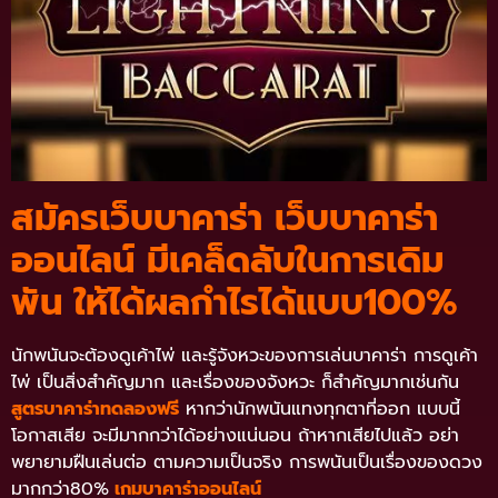
สมัครเว็บบาคาร่า เว็บบาคาร่า
ออนไลน์ มีเคล็ดลับในการเดิม
พัน ให้ได้ผลกำไรได้แบบ100%
นักพนันจะต้องดูเค้าไพ่ และรู้จังหวะของการเล่นบาคาร่า การดูเค้า
ไพ่ เป็นสิ่งสำคัญมาก และเรื่องของจังหวะ ก็สำคัญมากเช่นกัน
สูตรบาคาร่าทดลองฟรี
หากว่านักพนันแทงทุกตาที่ออก แบบนี้
โอกาสเสีย จะมีมากกว่าได้อย่างแน่นอน ถ้าหากเสียไปแล้ว อย่า
พยายามฝืนเล่นต่อ ตามความเป็นจริง การพนันเป็นเรื่องของดวง
มากกว่า80%
เกมบาคาร่าออนไลน์