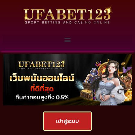
เข้าสู่ระบบ