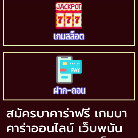
สมัครบาคาร่าฟรี เกมบา
คาร่าออนไลน์ เว็บพนัน