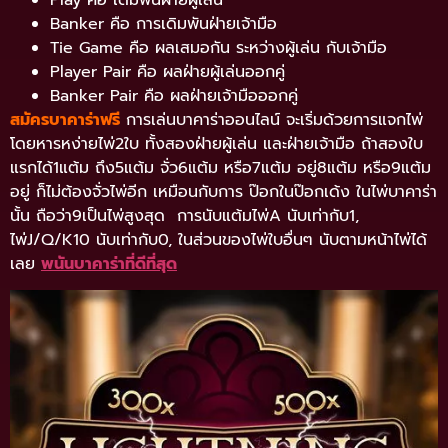
Banker คือ การเดิมพันฝ่ายเจ้ามือ
Tie Game คือ ผลเสมอกัน ระหว่างผู้เล่น กับเจ้ามือ
Player Pair คือ ผลฝ่ายผู้เล่นออกคู่
Banker Pair คือ ผลฝ่ายเจ้ามือออกคู่
สมัครบาคาร่าฟรี
การเล่นบาคาร่าออนไลน์ จะเริ่มด้วยการแจกไพ่
โดยหารหง่ายไพ่2ใบ ทั้งสองฝ่ายผู้เล่น และฝ่ายเจ้ามือ ถ้าสองใบ
แรกได้1แต้ม ถึง5แต้ม จั่ว6แต้ม หรือ7แต้ม อยู่8แต้ม หรือ9แต้ม
อยู่ ก็ไม่ต้องจั่วไพ่อีก เหมือนกับการ ป๊อกในป๊อกเด้ง ในไพ่บาคาร่า
นั้น ถือว่า9เป็นไพ่สูงสุด การนับแต้มไพ่A นับเท่ากับ1,
ไพ่J/Q/K10 นับเท่ากับ0, ในส่วนของไพ่ใบอื่นๆ นับตามหน้าไพ่ได้
เลย
พนันบาคาร่าที่ดีที่สุด