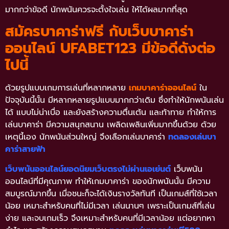
มากกว่าข้อดี นักพนันควรจะตั้งใจเล่น ให้ได้ผลมากที่สุด
สมัครบาคาร่าฟรี กับเว็บบาคาร่า
ออนไลน์ UFABET123 มีข้อดีดังต่อ
ไปนี้
ด้วยรูปแบบเกมการเล่นที่หลากหลาย
เกมบาคาร่าออนไลน์
ใน
ปัจจุบันนี้นั้น มีหลากหลายรูปแบบมากกว่าเดิม ซึ่งทำให้นักพนันเล่น
ได้ แบบไม่น่าเบื่อ และยังสร้างความตื่นเต้น และท้าทาย ทำให้การ
เล่นบาคาร่า มีความสนุกสนาน เพลิดเพลินเพิ่มมากขึ้นด้วย ด้วย
เหตุนี้เอง นักพนันส่วนใหญ่ จึงเลือกเล่นบาคาร่า
ทดลองเล่นบา
คาร่าสายฟ้า
เว็บพนันออนไลน์ยอดนิยมเว็บตรงไม่ผ่านเอเย่นต์
เว็บพนัน
ออนไลน์ที่มีคุณภาพ ทำให้เกมบาคาร่า ของนักพนันนั้น มีความ
สมบูรณ์มากขึ้น เมื่อชนะก็จะได้เงินรางวัลทันที เป็นเกมส์ที่ใช้เวลา
น้อย เหมาะสำหรับคนที่ไม่มีเวลา เล่นนานๆ เพราะเป็นเกมส์ที่เล่น
ง่าย และจบเกมเร็ว จึงเหมาะสำหรับคนที่มีเวลาน้อย แต่อยากหา