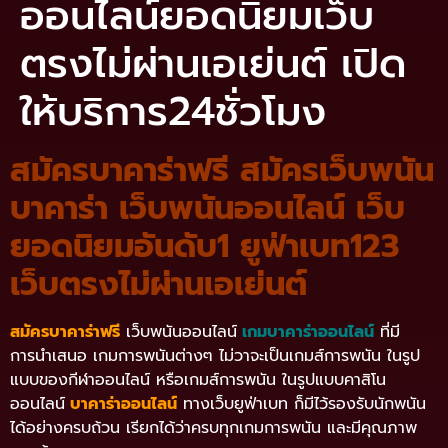
ออนไลน์ยอดนิยมเว็บ
ตรงไม่ผ่านเอเย่นต์ เปิด
ให้บริการ24ชั่วโมง
สมัครบาคาร่าฟรี สมัครเว็บพนัน
บาคาร่า เว็บพนันออนไลน์ เว็บ
ยอดนิยมอันดับ1 ยูฟ่าเบท123
เว็บตรงไม่ผ่านเอเย่นต์
สมัครบาคาร่าฟรี
เว็บพนันออนไลน์
เกมบาคาร่าออนไลน์
ที่มี
การนำเสนอ เกมการพนันต่างๆ ไม่วาจะเป็นเกมส์การพนัน ในรูป
แบบของกีฬาออนไลน์ หรือเกมส์การพนัน ในรูปแบบคาสิโน
ออนไลน์
บาคาร่าออนไลน์
ทางเว็บยูฟ่าเบท ก็มีไว้รองรับนักพนัน
ได้อย่างครบถ้วน เรียกได้ว่าครบทุกเกมการพนัน และมีคุณภาพ