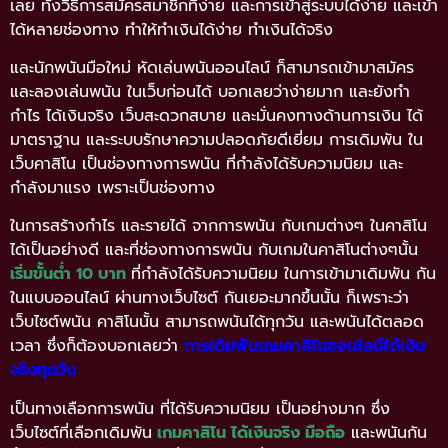
เลย ทั้งวิธีการสมัครสมาชิกที่ง่าย และการเข้าสู่ระบบได้ง่าย และเข้า
ได้หลายช่องทาง ทำให้ทำเงินได้ง่าย ทำเงินได้จริง
และนักพนันมือใหม่ หัดเล่นพนันออนไลน์ ก็สามารถเข้ามาสมัคร
และลองเล่นพนัน ในเว็บก่อนได้ บอกเลยว่าง่ายมาก และยังทำ
กำไร ได้เงินจริง เว็บสะดวกสบาย และมั่นคงทางด้านการเงิน ได้
มาตราฐาน และระบบรักษาความปลอดภัยดีเยี่ยม การเดิมพัน ใน
เว็บคาสิโน เป็นช่องทางการพนัน ที่กำลังได้รับความนิยม และ
กำลังมาแรง เพราะเป็นช่องทาง
ในการสร้างกำไร และรายได้ จากการพนัน กับเกมต่างๆ ในคาสิโน
ได้เป็นอย่างดี และที่ช่องทางการพนัน กับเกมในคาสิโนต่างๆนั้น
เริ่มขั้นต่ำ 10 บาท
ที่กำลังได้รับความนิยม ในการเข้ามาเดิมพัน กัน
ในแบบออนไลน์ ผ่านทางเว็บไซต์ กันเยอะมากขึ้นนั้น ก็เพราะว่า
เว็บไซต์พนัน คาสิโนนั้น สามารถพนันได้ทุกวัน และพนันได้ตลอด
เวลา ซึ่งก็ต้องบอกเลยว่า
การเดิมพันเกมคาสิโนออนไลน์ได้เงิน
จริงทุกวัน
เป็นทางเลือกการพนัน ที่ได้รับความนิยม เป็นอย่างมาก ซึ่ง
เว็บไซต์ที่เลือกเดิมพัน
เกมคาสิโน ได้เงินจริง มือถือ
และพนันกัน