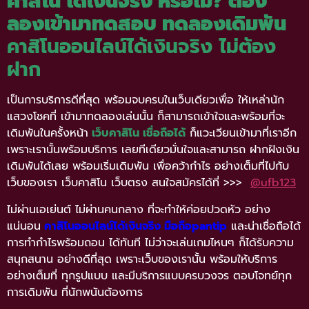
คาสิโน ได้เงินจริง หรือไม่? ต้อง
ลองเข้ามาทดสอบ ทดลองเดิมพัน
คาสิโนออนไลน์ได้เงินจริง ไม่ต้อง
ฝาก
เป็นการบริการดีที่สุด พร้อมจบครบในเว็บเดียวเพื่อ ให้เหล่านัก
แสวงโชคที่ เข้ามาทดลองเล่นนั้น ก็สามารถเข้าใจและพร้อมที่จะ
เดิมพันในครั้งหน้า
เว็บคาสิโน เชื่อถือได้
ก็แวะเวียนเข้ามาที่เราอีก
เพราะเรานั้นพร้อมบริการ เลยทีเดียวมั่นใจและสามารถ ฝากฝังเงิน
เดิมพันได้เลย พร้อมเริ่มเดิมพัน เพื่อคว้ากำไร อย่างเต็มที่ไปกับ
เว็บของเรา เว็บคาสิโน เว็บตรง สนใจสมัครได้ที่ >>>
@ufb123
ไม่ผ่านเอเย่นต์ ไม่ผ่านคนกลาง ที่จะทำให้ค่อยปวดหัว อย่าง
แน่นอน
คาสิโนออนไลน์ได้เงินจริง มือถือpantip
และน่าเชื่อถือได้
การทำกำไรพร้อมถอน ได้ทันที ไม่ว่าจะเล่นเกมไหนๆ ก็ได้รับความ
สนุกสนาน อย่างดีที่สุด เพราะเว็บของเรานั้น พร้อมให้บริการ
อย่างเต็มที่ ทุกรูปแบบ และมีบริการแบบครบวงจร ตอบโจทย์ทุก
การเดิมพัน ที่นักพนันต้องการ