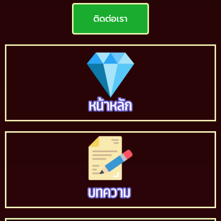
ติดต่อเรา