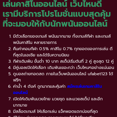
เล่นคาสิโนออนไลน์ เว็บไหนดี
เรามีบริการโปรโมชั่นแบบสุดคุ้ม
ที่จะมอบให้กับนักพนันออนไลน์
มีตัวเลือกของเกมส์ พนันมากมาย ทั้งเกมส์กีฬา และเกมส์
พนันคาสิโน หลายรายการ
คืนค่าคอมกีฬา 0.5% คาสิโน 0.7% ทุกยอดของการเล่น ดี
ที่สุดในเอเชีย และได้รับความนิยม
กีฬาเดิมพัน ขั้นต่ำ 10 บาท สเต็ปเริ่มต้นที่ 2 คู่ สูงสุด 12 คู่
มีคู่บอลเปิดให้เลือก เดิมพันเยอะกว่า เว็บไหนๆอย่างแน่นอน
ดูบอลถ่ายทอดสด ภายในเว็บพนันออนไลน์ ufabet123 ได้
ฟรีๆ
ค่าน้ำ 4 ตังค์ ถูกมากและคุ้มค่า
สมัครเล่นเกมคาสิโน
ออนไลน์
เปิดให้เดิมพันมวยไทย มวยชุด และมวยสเต็ป และอีก
มากมาย
มีสล็อตเกมส์ ให้เลือกเล่น แจ็คพอตแตกบ่อยที่สุด