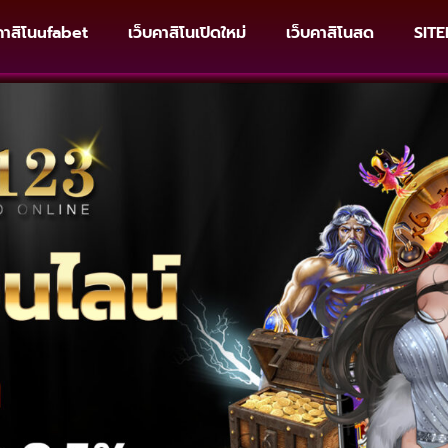
คาสิโนufabet
เว็บคาสิโนเปิดใหม่
เว็บคาสิโนสด
SIT