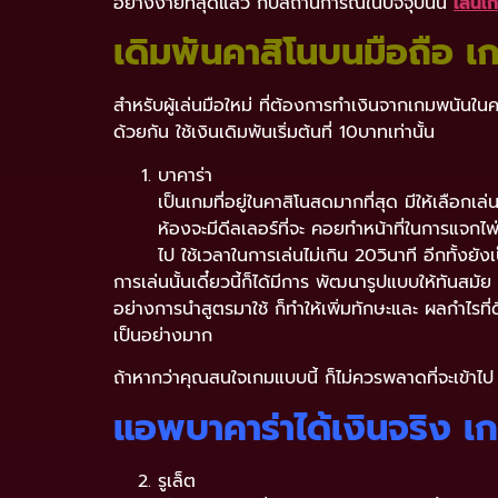
อย่างง่ายที่สุดแล้ว กับสถานการณ์ในปัจจุบันนี้
เล่นเ
เดิมพันคาสิโนบนมือถือ เ
สำหรับผู้เล่นมือใหม่ ที่ต้องการทำเงินจากเกมพนันใ
ด้วยกัน ใช้เงินเดิมพันเริ่มต้นที่ 10บาทเท่านั้น
บาคาร่า
เป็นเกมที่อยู่ในคาสิโนสดมากที่สุด มีให้เลือกเ
ห้องจะมีดีลเลอร์ที่จะ คอยทำหน้าที่ในการแจกไพ่ใ
ไป ใช้เวลาในการเล่นไม่เกิน 20วินาที อีกทั้งยัง
การเล่นนั้นเดี๋ยวนี้ก็ได้มีการ พัฒนารูปแบบให้ทันสมัย
อย่างการนำสูตรมาใช้ ก็ทำให้เพิ่มทักษะและ ผลกำไรที่ดีไ
เป็นอย่างมาก
ถ้าหากว่าคุณสนใจเกมแบบนี้ ก็ไม่ควรพลาดที่จะเข้า
แอพบาคาร่าได้เงินจริง เ
รูเล็ต