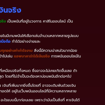
งินจริง
จริง
เป็นพนันที่อยู่ในวงการ คาสิโนออนไลน์ เป็น
พราะภายในมีเกมพนันให้เลือกเล่นจำนวนหลากหลายรูปแบบ
งมือถือ
ทำได้อย่างง่ายและ
บทุกอย่างทำกำไรงาม
สิ่งนี้มีความน่าสนใจมากน้อย
ข้าไปเล่น
แอพบาคาร่าได้เงินจริง
การพนันออนไลน์ใน
่เหมือนจริงทั้งหมด ซึ่งอาจจะไม่เคยเกิดขึ้นเลย ถ้า
่สุด โดยที่ไม่จำเป็นจะต้องหาบ่อนพนันอีกต่อๆไป
เงินที่เพิ่มมากยิ่งขึ้นโดยที่ อาจจะเดิมพันด้วยเงิน
่ายทอดให้ อยู่ในเว็บพนันออนไลน์ที่มีความหลากหลาย
 อะไรแบบนี้มาก่อนเลย เพราะว่ามันเป็นสิ่งที่ หาเงินได้