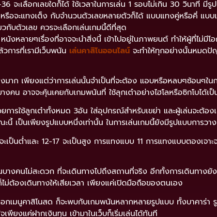
 0-36 จะเลือกเลขใดก็ได้ ใช้เวลาในการเล่น 1 รอบไม่เกิน 30 วินาที 
 หรือจะแทงเต็ง กับจำนวนตัวเลขหลายตัวก็ได้ แบบแทงคู่หรือคี่ แบ
กับตัวเลข ควรจะเลือกเล่นเกมนี้ดีที่สุด
ังหลายๆเรื่องที่อาจจะนำสิ่งนี้ เข้าไปอยู่ในภาพยนต์ ทำให้ผู้ที่ไม่มีโ
้วการที่เรามีเว็บพนัน
เล่นคาสิโนออนไลน์
จะทำให้ทุกอย่างนั้นหมดปั
งมาก เพียงแต่ว่าการเล่นนั้นจำเป็นที่จะต้อง แอบหรือหลบๆซ้อนๆในการ
นบางคน อาจจะคุ้นเคยกับเกมพนันที่ ใช้ลุกเต๋าอย่างไฮโลหรือซิกโบได้เป็
ยการใช้ลูกเต๋าทั้งหมด 3อัน ใส่อุปกรณ์สำหรับเขย่า และผู้เล่นจะต้องเ
ี้ เป็นเพียงรูปแบบหนึ่งเท่านั้น ในการเล่นเกมนี้ยังมีรูปแบบการวางเด
 จะเป็นต่ำและ 12-17 จะเป็นสูง การแทงแบบ 11 การแทงแบบตองเจาะ
เล่นบางคนไม่สะดวก ที่จะเดินทางไปถึงสถานที่จริง อีกทั้งการเดินทาง
็ไม่ต้องเดินทางให้เสียเวลา เพียงแค่เปิดมือถือของตนเอง
เลือกเมนูคาสิโนสด ก็จะพบกับเกมพนันหลากหลายรูปแบบ ทั้งบาคาร่า รูเ
นใจเพียงแค่ฝากเงินทุน เข้ามาในเว็บก็เริ่มเล่นได้ทันที