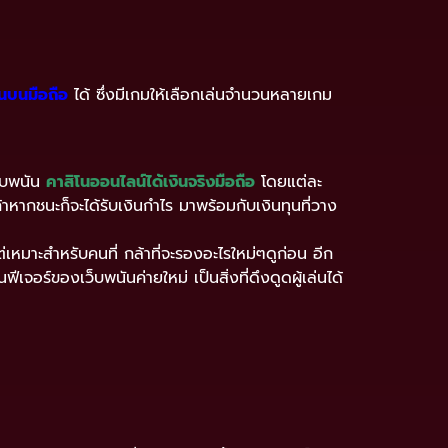
โนบนมือถือ
ได้ ซึ่งมีเกมให้เลือกเล่นจำนวนหลายเกม
ว็บพนัน
คาสิโนออนไลน์ได้เงินจริงมือถือ
โดยแต่ละ
 ถ้าหากชนะก็จะได้รับเงินกำไร มาพร้อมกับเงินทุนที่วาง
แต่เหมาะสำหรับคนที่ กล้าที่จะรองอะไรใหม่ๆดูก่อน อีก
ฟีเจอร์ของเว็บพนันค่ายใหม่ เป็นสิ่งที่ดึงดูดผู้เล่นได้