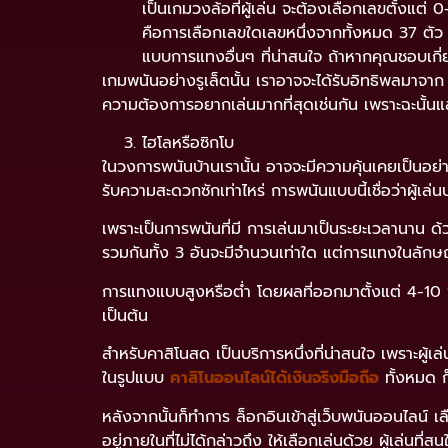
เป็นเกมวงล้อที่ผู้เล่น จะต้องเลือกเลขตั้งแต่
คือการเลือกเลขใดเลขหนึ่งจากทั้งหมด 37 ตัว
แบบการแทงอื่นๆ ที่น่าสนใจ ถ้าหากคุณชอบเกี่ยว
เกมพนันอย่างรูเล็ตนั้น เราอาจจะได้รับอิทธิพลมาจาก หน
ความต้องการอยากเล่นมากที่สุดเช่นกัน เพราะฉะนั้นแล
ไฮโลหรือซิกโบ
ในวงการพนันบ้านเรานั้น อาจจะมีความคุ้นเคยเป็นอย่า
รับความสะดวกซักเท่าไหร่ การพนันแบบนี้เชื่อว่าผู้เล่
เพราะเป็นการพนันที่มี การเล่นมาเป็นระยะเวลานาน ด้ว
รวมกันทั้ง 3 อันจะมีจำนวนเท่าใด แต่การแทงในลักษณะน
การแทงแบบสูงหรือต่ำ โดยผลที่ออกมาตั้งแต่ 4-10
เป็นต้น
สำหรับคาสิโนสด เป็นบริการหนึ่งที่น่าสนใจ เพราะผู้
ในรูปแบบ
คาสิโนออนไลน์ได้เงินจริงมือถือ
ทั้งหมด ก
หลังจากนั้นก็ทำการ ล็อกอินเข้าสู่เว็บพนันออนไลน์ 
อยู่ภายในที่ไม่ได้กล่าวถึง ให้เลือกเล่นด้วย ผู้เล่นที่ส