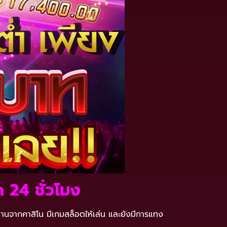
ด 24 ชั่วโมง
รฐานจากคาสิโน มีเกมสล็อตให้เล่น และยังมีการแทง