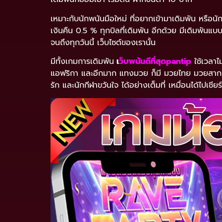
เหมาะกับนักพนันมือใหม่ ที่อยากเข้ามาเดิมพัน หรือนั
เงินคืน 0.5 % ทุกบิลที่เดิมพัน อีกด้วย มีเดิมพัน
จนถึงทุกวันนี้ เว็บไซต์ของเรานั้น
มีทั้งเกมการเดิมพัน
เ
ว็บพนันดีที่สุดpantip
ใช้เวลาไ
แอฟริกา และอีกมาก แทงมวย ก็มี มวยไทย มวยสากล uf
รัก และนักกีฬาขวันใจ ได้อย่างเต็มที่ เหมื่อนได้ไปเชียร์