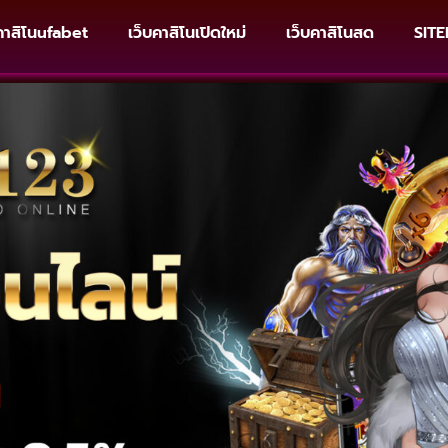
คาสิโนufabet
เว็บคาสิโนเปิดใหม่
เว็บคาสิโนสด
SIT