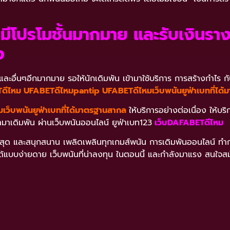
ีโปรโมชั้นมากมาย และรับเงินราง
ิง
งวัล และอื่นๆอีกมากมาย รอให้นักเดิมพัน เข้ามาใช้บริการ การสร้างกำไร
ีไหม UFABETดีไหมpantip UFABETดีไหมเว็บพนันยูฟ่าเบทที่ได้
ว็บพนันยูฟ่าเบทที่ได้มาตรฐานสากล
ให้บริการอย่างต่อเนื่อง ให้บริ
้ามาเดิมพัน
ผ่านเว็บพนันออนไลน์ ยูฟ่าเบท123
เว็บDAFABETดีไหม
ุด และสนุกสนาน เพลิดเพลินทุกเกมส์พนัน การเดิมพันออนไลน์ ทำกำไร
นได้แบบง่ายดาย เว็บพนันที่น่าลงทุน ในตอนนี้ และกำลังมาแรง สนใจส